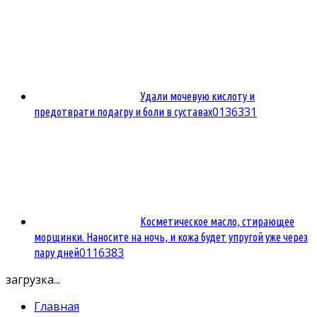
Удали мочевую кислоту и
0
136331
предотврати подагру и боли в суставах
Косметическое масло, стирающее
морщинки. Наносите на ночь, и кожа будет упругой уже через
0
116383
пару дней
загрузка...
Главная