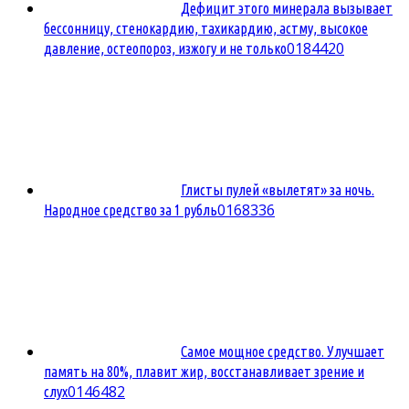
Дефицит этого минерала вызывает
бессонницу, стенокардию, тахикардию, астму, высокое
0
184420
давление, остеопороз, изжогу и не только
Глисты пулей «вылетят» за ночь.
0
168336
Народное средство за 1 рубль
Самое мощное средство. Улучшает
память на 80%, плавит жир, восстанавливает зрение и
0
146482
слух