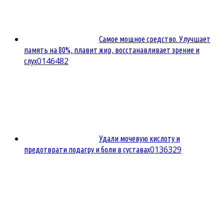
Самое мощное средство. Улучшает
память на 80%, плавит жир, восстанавливает зрение и
0
146482
слух
Удали мочевую кислоту и
0
136329
предотврати подагру и боли в суставах