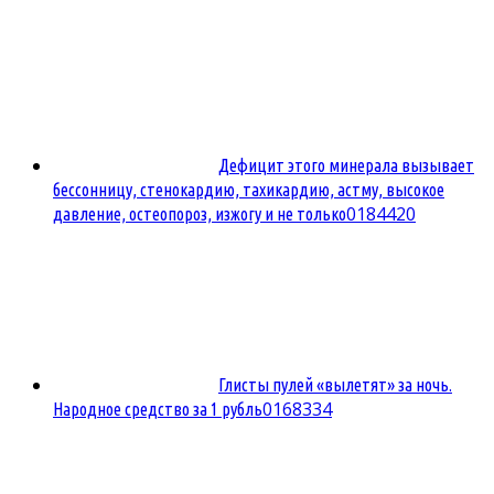
Дефицит этого минерала вызывает
бессонницу, стенокардию, тахикардию, астму, высокое
0
184420
давление, остеопороз, изжогу и не только
Глисты пулей «вылетят» за ночь.
0
168334
Народное средство за 1 рубль