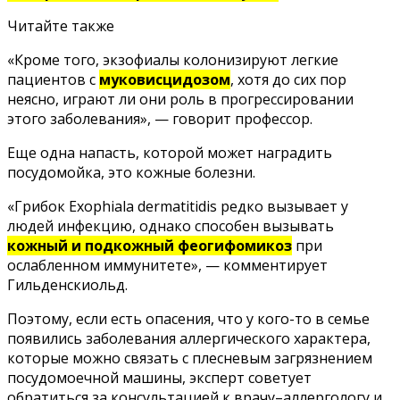
Читайте также
«Кроме того, экзофиалы колонизируют легкие
пациентов с
муковисцидозом
, хотя до сих пор
неясно, играют ли они роль в прогрессировании
этого заболевания», — говорит профессор.
Еще одна напасть, которой может наградить
посудомойка, это кожные болезни.
«Грибок Exophiala dermatitidis редко вызывает у
людей инфекцию, однако способен вызывать
кожный и подкожный феогифомикоз
при
ослабленном иммунитете», — комментирует
Гильденскиольд.
Поэтому, если есть опасения, что у кого-то в семье
появились заболевания аллергического характера,
которые можно связать
с плесневым загрязнением
посудомоечной машины, эксперт советует
обратиться за консультацией к врачу–аллергологу и