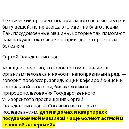
Технический прогресс подарил много незаменимых в
быту вещей, но не всегда это идет на благо людям.
Так, посудомоечные машины, которые так помогают
нам на кухне, оказывается, приводят к серьезным
болезням.
Сергей Гильденскиольд
моющее средство
, которое потом попадает в
организм человека и наносит непоправимый вред, —
говорит профессор, заведующий кафедрой общей и
социальной экологии, биоэкологии и
природопользования Государственного
университета просвещения Сергей
Гильденскиольд. — Согласно некоторым
исследованиям,
дети в домах и квартирах с
посудомоечной машиной чаще болеют астмой и
сезонной аллергией»
.