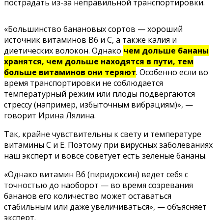
пострадать из-за неправильной транспортировки.
«Большинство банановых сортов — хороший
источник витаминов B6 и C, а также калия и
диетических волокон. Однако
чем дольше бананы
хранятся, чем дольше находятся в пути, тем
больше витаминов они теряют
. Особенно если во
время транспортировки не соблюдается
температурный режим или плоды подвергаются
стрессу (например, избыточным вибрациям)», —
говорит Ирина Лялина.
Так, крайне чувствительны к свету и температуре
витамины С
и Е. Поэтому при вирусных заболеваниях
наш эксперт и вовсе советует есть
зеленые бананы
.
«Однако витамин B6 (пиридоксин) ведет себя с
точностью до наоборот — во время созревания
бананов его количество может оставаться
стабильным или даже увеличиваться», — объясняет
эксперт.