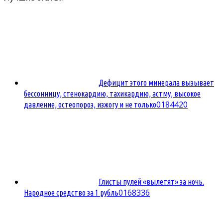
Дефицит этого минерала вызывает
бессонницу, стенокардию, тахикардию, астму, высокое
0
184420
давление, остеопороз, изжогу и не только
Глисты пулей «вылетят» за ночь.
0
168336
Народное средство за 1 рубль