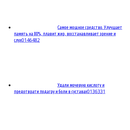
Самое мощное средство. Улучшает
память на 80%, плавит жир, восстанавливает зрение и
0
146482
слух
Удали мочевую кислоту и
0
136331
предотврати подагру и боли в суставах