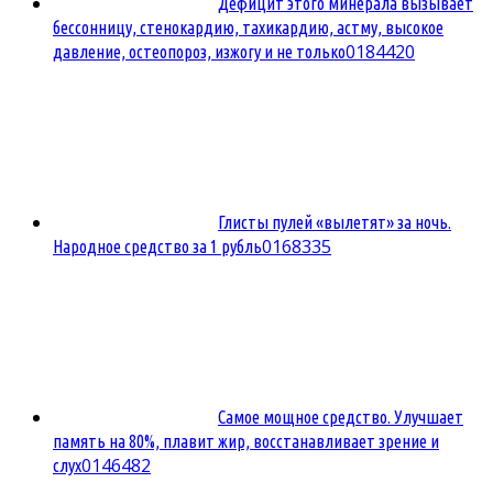
Дефицит этого минерала вызывает
бессонницу, стенокардию, тахикардию, астму, высокое
0
184420
давление, остеопороз, изжогу и не только
Глисты пулей «вылетят» за ночь.
0
168335
Народное средство за 1 рубль
Самое мощное средство. Улучшает
память на 80%, плавит жир, восстанавливает зрение и
0
146482
слух