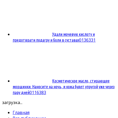
Удали мочевую кислоту и
0
136331
предотврати подагру и боли в суставах
Косметическое масло, стирающее
морщинки. Наносите на ночь, и кожа будет упругой уже через
0
116383
пару дней
загрузка...
Главная