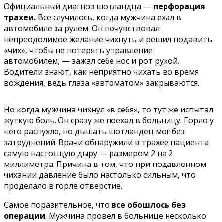
Официальный диагноз шотландца —
перфорация
трахеи.
Все случилось, когда мужчина ехал в
автомобиле за рулем. Он почувствовал
непреодолимое желание чихнуть и решил подавить
«чих», чтобы не потерять управление
автомобилем, — зажал себе нос и рот рукой.
Водители знают, как неприятно чихать во время
вождения, ведь глаза «автоматом» закрываются.
Но когда мужчина чихнул «в себя», то тут же испытал
жуткую боль. Он сразу же поехал в больницу. Горло у
него распухло, но дышать шотландец мог без
затруднений. Врачи обнаружили в трахее пациента
самую настоящую дыру — размером 2 на 2
миллиметра. Причина в том, что при подавленном
чихании давление было настолько сильным, что
проделало в горле отверстие.
Самое поразительное, что
все обошлось без
операции
. Мужчина провел в больнице несколько