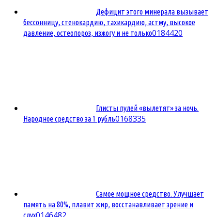
Дефицит этого минерала вызывает
бессонницу, стенокардию, тахикардию, астму, высокое
0
184420
давление, остеопороз, изжогу и не только
Глисты пулей «вылетят» за ночь.
0
168335
Народное средство за 1 рубль
Самое мощное средство. Улучшает
память на 80%, плавит жир, восстанавливает зрение и
0
146482
слух