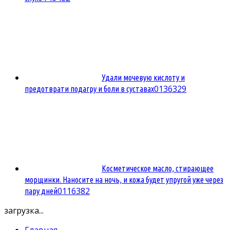
Удали мочевую кислоту и
0
136329
предотврати подагру и боли в суставах
Косметическое масло, стирающее
морщинки. Наносите на ночь, и кожа будет упругой уже через
0
116382
пару дней
загрузка...
Главная