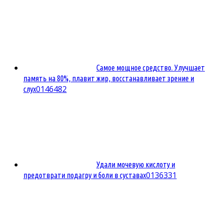
Самое мощное средство. Улучшает
память на 80%, плавит жир, восстанавливает зрение и
0
146482
слух
Удали мочевую кислоту и
0
136331
предотврати подагру и боли в суставах