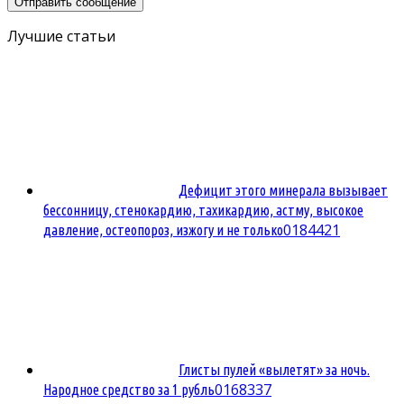
Лучшие статьи
Дефицит этого минерала вызывает
бессонницу, стенокардию, тахикардию, астму, высокое
0
184421
давление, остеопороз, изжогу и не только
Глисты пулей «вылетят» за ночь.
0
168337
Народное средство за 1 рубль