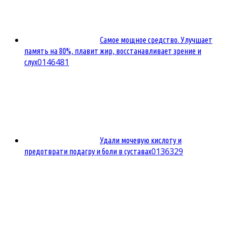
Самое мощное средство. Улучшает
память на 80%, плавит жир, восстанавливает зрение и
0
146481
слух
Удали мочевую кислоту и
0
136329
предотврати подагру и боли в суставах