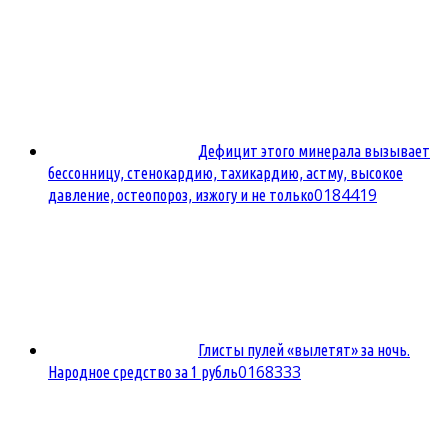
Дефицит этого минерала вызывает
бессонницу, стенокардию, тахикардию, астму, высокое
0
184419
давление, остеопороз, изжогу и не только
Глисты пулей «вылетят» за ночь.
0
168333
Народное средство за 1 рубль