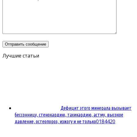
Лучшие статьи
Дефицит этого минерала вызывает
бессонницу, стенокардию, тахикардию, астму, высокое
0
184420
давление, остеопороз, изжогу и не только