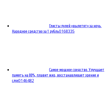
Глисты пулей «вылетят» за ночь.
0
168335
Народное средство за 1 рубль
Самое мощное средство. Улучшает
память на 80%, плавит жир, восстанавливает зрение и
0
146482
слух