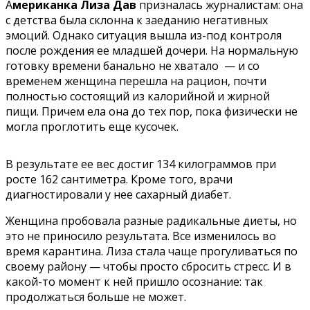
А
мериканка Лиза Дав
призналась
журналистам:
она
с детства была склонна к заеданию негативных
эмоций. Однако ситуация вышла из-под контроля
после рождения ее младшей дочери. На нормальную
готовку времени банально не хватало — и со
временем женщина перешла на рацион, почти
полностью состоящий из калорийной и жирной
пищи. Причем ела она до тех пор, пока физически не
могла проглотить еще кусочек.
В результате ее вес достиг 134 килограммов при
росте 162 сантиметра. Кроме того, врачи
диагностировали у нее сахарный диабет.
Женщина пробовала разные радикальные диеты, но
это не приносило результата. Все изменилось во
время карантина. Лиза стала чаще прогуливаться по
своему району — чтобы просто сбросить стресс. И в
какой-то момент к ней пришло осознание: так
продолжаться больше не может.