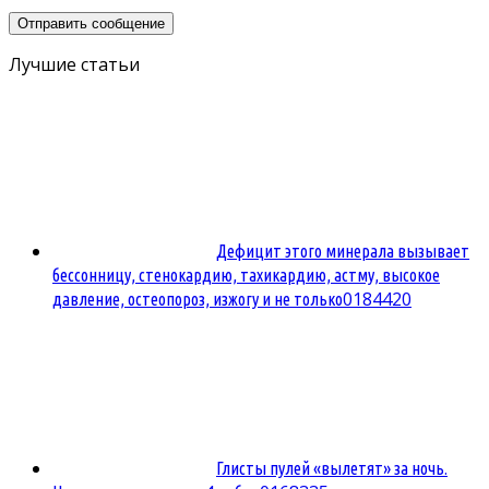
Лучшие статьи
Дефицит этого минерала вызывает
бессонницу, стенокардию, тахикардию, астму, высокое
0
184420
давление, остеопороз, изжогу и не только
Глисты пулей «вылетят» за ночь.