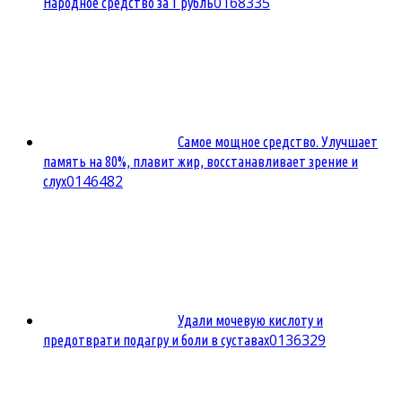
0
168335
Народное средство за 1 рубль
Самое мощное средство. Улучшает
память на 80%, плавит жир, восстанавливает зрение и
0
146482
слух
Удали мочевую кислоту и
0
136329
предотврати подагру и боли в суставах