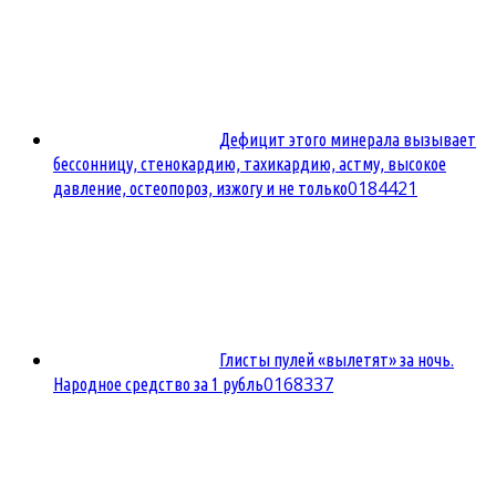
Дефицит этого минерала вызывает
бессонницу, стенокардию, тахикардию, астму, высокое
0
184421
давление, остеопороз, изжогу и не только
Глисты пулей «вылетят» за ночь.
0
168337
Народное средство за 1 рубль