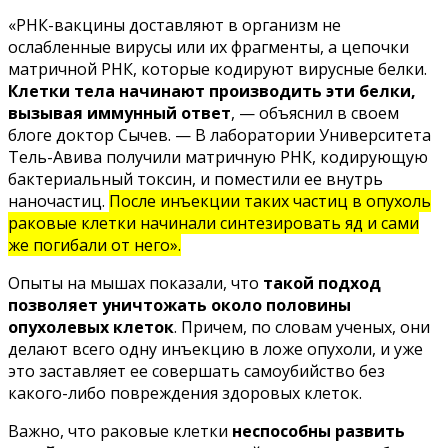
«РНК-вакцины доставляют в организм не
ослабленные вирусы или их фрагменты, а цепочки
матричной РНК, которые кодируют вирусные белки.
Клетки тела начинают производить эти белки,
вызывая иммунный ответ
, —
объяснил
в своем
блоге доктор Сычев. — В лаборатории Университета
Тель-Авива получили матричную РНК, кодирующую
бактериальный токсин, и поместили ее внутрь
наночастиц.
После инъекции таких частиц в опухоль
раковые клетки начинали синтезировать яд и сами
же погибали от него».
Опыты на мышах показали, что
такой подход
позволяет уничтожать около половины
опухолевых клеток
. Причем, по словам ученых, они
делают всего одну инъекцию в ложе опухоли, и уже
это заставляет ее совершать самоубийство без
какого-либо повреждения здоровых клеток.
Важно, что раковые клетки
неспособны развить