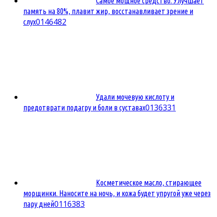
Самое мощное средство. Улучшает
память на 80%, плавит жир, восстанавливает зрение и
0
146482
слух
Удали мочевую кислоту и
0
136331
предотврати подагру и боли в суставах
Косметическое масло, стирающее
морщинки. Наносите на ночь, и кожа будет упругой уже через
0
116383
пару дней