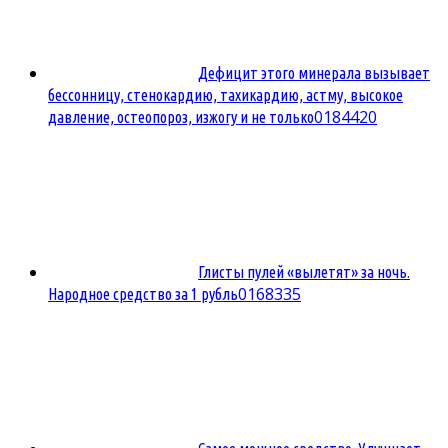
Дефицит этого минерала вызывает
бессонницу, стенокардию, тахикардию, астму, высокое
0
184420
давление, остеопороз, изжогу и не только
Глисты пулей «вылетят» за ночь.
0
168335
Народное средство за 1 рубль