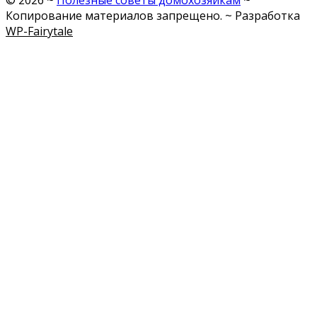
©
2026
~
Полезные советы домохозяйкам
~
Копирование материалов запрещено. ~ Разработка
WP-Fairytale