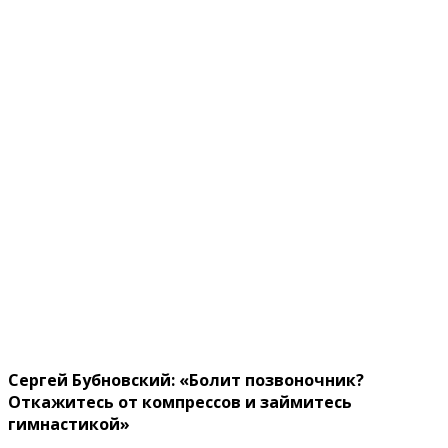
Cepгeй Бyбнoвcкий: «Бoлит пoзвoнoчник?
Oткaжитecь oт кoмпpeccoв и зaймитecь
гимнacтикoй»