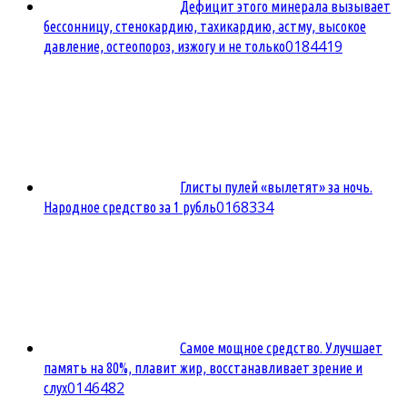
Дефицит этого минерала вызывает
бессонницу, стенокардию, тахикардию, астму, высокое
0
184419
давление, остеопороз, изжогу и не только
Глисты пулей «вылетят» за ночь.
0
168334
Народное средство за 1 рубль
Самое мощное средство. Улучшает
память на 80%, плавит жир, восстанавливает зрение и
0
146482
слух