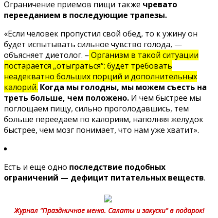
Ограничение приемов пищи также
чревато
перееданием в последующие трапезы.
«Если человек
пропустил свой обед
, то к ужину он
будет испытывать сильное чувство голода, —
объясняет диетолог. –
Организм в такой ситуации
постарается „отыграться“: будет требовать
неадекватно больших порций и дополнительных
калорий.
Когда мы голодны, мы можем съесть на
треть больше, чем положено.
И чем быстрее мы
поглощаем пищу, сильно проголодавшись, тем
больше переедаем по калориям, наполняя желудок
быстрее, чем мозг понимает, что нам уже хватит».
Есть и еще одно
последствие подобных
ограничений — дефицит питательных веществ
.
Журнал "Праздничное меню. Салаты и закуски" в подарок!