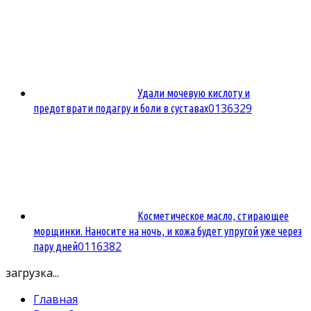
Удали мочевую кислоту и
0
136329
предотврати подагру и боли в суставах
Косметическое масло, стирающее
морщинки. Наносите на ночь, и кожа будет упругой уже через
0
116382
пару дней
загрузка...
Главная