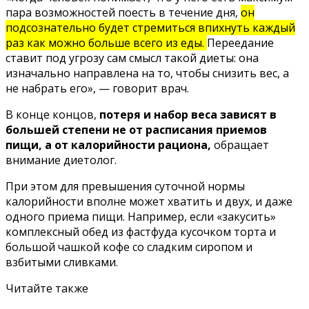
пара возможностей поесть в течение дня,
он
подсознательно будет стремиться впихнуть каждый
раз как можно больше всего из еды.
Переедание
ставит под угрозу сам смысл такой диеты: она
изначально направлена на то, чтобы снизить вес, а
не набрать его», — говорит врач.
В конце концов,
потеря и набор веса зависят в
большей степени не от расписания приемов
пищи, а от калорийности рациона,
обращает
внимание диетолог.
При этом для превышения суточной нормы
калорийности вполне может хватить и двух, и даже
одного приема пищи. Например, если «закусить»
комплексный обед из фастфуда кусочком торта и
большой чашкой кофе со сладким сиропом и
взбитыми сливками.
Читайте также