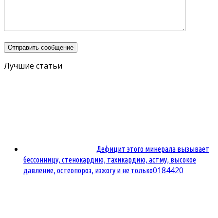
Лучшие статьи
Дефицит этого минерала вызывает
бессонницу, стенокардию, тахикардию, астму, высокое
0
184420
давление, остеопороз, изжогу и не только