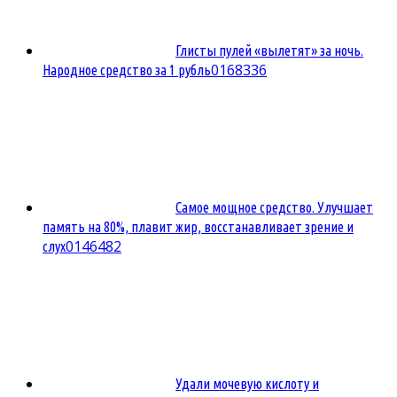
Глисты пулей «вылетят» за ночь.
0
168336
Народное средство за 1 рубль
Самое мощное средство. Улучшает
память на 80%, плавит жир, восстанавливает зрение и
0
146482
слух
Удали мочевую кислоту и