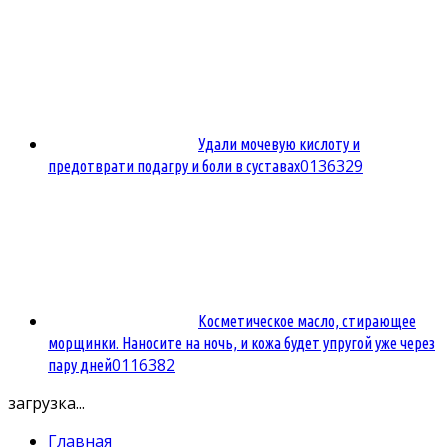
Удали мочевую кислоту и
0
136329
предотврати подагру и боли в суставах
Косметическое масло, стирающее
морщинки. Наносите на ночь, и кожа будет упругой уже через
0
116382
пару дней
загрузка...
Главная