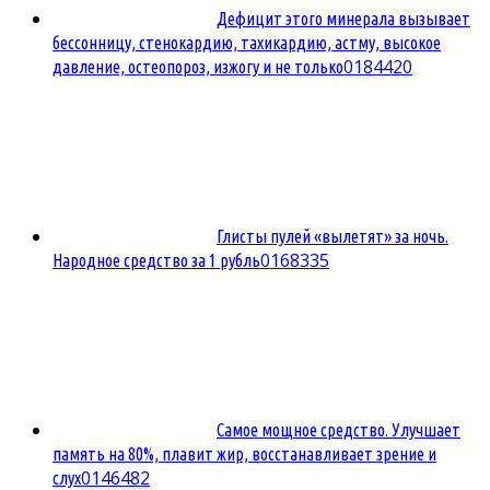
Дефицит этого минерала вызывает
бессонницу, стенокардию, тахикардию, астму, высокое
0
184420
давление, остеопороз, изжогу и не только
Глисты пулей «вылетят» за ночь.
0
168335
Народное средство за 1 рубль
Самое мощное средство. Улучшает
память на 80%, плавит жир, восстанавливает зрение и
0
146482
слух