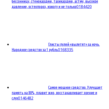
бессонницу, стенокардию, тахикардию, астму, высокое
0
184420
давление, остеопороз, изжогу и не только
Глисты пулей «вылетят» за ночь.
0
168335
Народное средство за 1 рубль
Самое мощное средство. Улучшает
память на 80%, плавит жир, восстанавливает зрение и
0
146482
слух