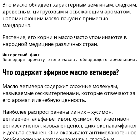
Это масло обладает характерным земляным, сладким,
древесным, цитрусовым и освежающим ароматом,
напоминающим масло пачули с примесью
мандарина.
Растение, его корни и масло часто упоминаются в
народной медицине различных стран.
Интересный факт
Благодаря аромату этого масла, обладающего земельными, 
Что содержит эфирное масло ветивера?
Масло ветивера содержит сложные молекулы,
называемые сесквитерпенами, которые отвечают за
его аромат и лечебную ценность.
Наиболее распространены из них – хусимон,
ветивенен, альфа-ветивон, хусимол, бета-ветивон,
ветизелиненол, изоваленценол, циклокопакамфанол
и дельта-селинен. Они оказывают антимеланогенное
(
отбеливающие кожу компоненты, способные