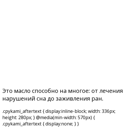
Это масло способно на многое: от лечения
нарушений сна до заживления ран.
.cpykami_aftertext { display:inline-block; width: 336px;
height: 280px; } @media(min-width: 570px) {
.cpykami_aftertext { display:none; } }