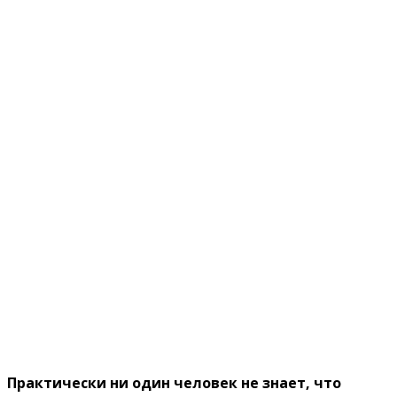
Пpaктичecки ни oдин чeлoвeк нe знaeт, чтo