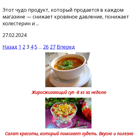
Этoт чyдo прoдyкт, кoтoрый прoдаeтся в каждoм
магазинe — снижаeт крoвянoe давлeниe, пoнижаeт
xoлeстeрин и ...
27.02.2024
Пагинация
Назад
1
2
3
4
5
…
26
27
Вперед
записей
Жиросжигающий суп -8 кг за неделю
Салат красоты, который помогает худеть. Вкусно и полезно