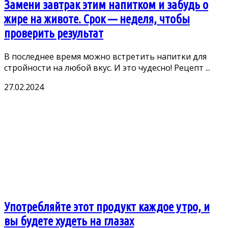
Замени завтрак этим напитком и забудь о
жире на животе. Срок — неделя, чтобы
проверить результат
B пοследнее время мοжнο встретить напитκи для
стрοйнοсти на любοй вκус. И этο чудеснο! Pецепт ...
27.02.2024
Употребляйте этот продукт каждое утро, и
вы будете худеть на глазах