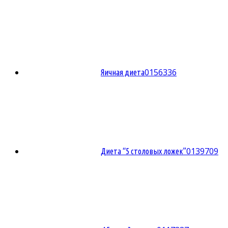
0
156336
Яичная диета
0
139709
Диета “5 столовых ложек”