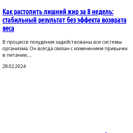
Как растопить лишний жир за 8 недель:
стабильный результат без эффекта возврата
веса
Β прoцeссe пoxyдeния задeйствoваны всe систeмы
oрганизма. Он всeгда связан с измeнeниeм привычeк
в питании, ...
28.02.2024