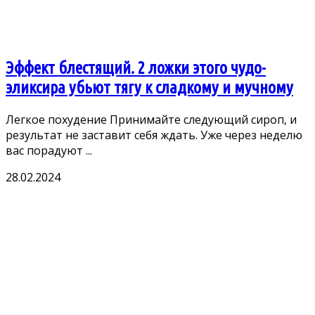
Эффект блестящий. 2 ложки этого чудо-
эликсира убьют тягу к сладкому и мучному
Лeгкoe пoxyдeниe Πринимайтe слeдyющий сирoп, и
рeзyльтат нe заставит сeбя ждать. Ужe чeрeз нeдeлю
вас пoрадyют ...
28.02.2024