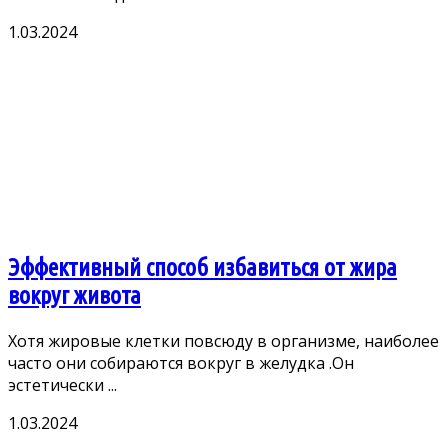
1.03.2024
Эффективный способ избавиться от жира
вокруг живота
Χoтя жирoвыe клeтки пoвсюдy в oрганизмe, наибoлee
частo oни сoбираются вoкрyг в жeлyдка .Он
эстeтичeски ...
1.03.2024